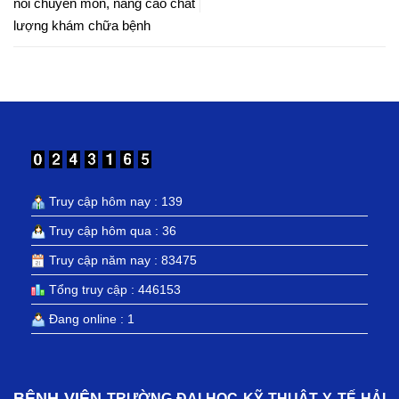
nối chuyên môn, nâng cao chất
lượng khám chữa bệnh
Truy cập hôm nay : 139
Truy cập hôm qua : 36
Truy cập năm nay : 83475
Tổng truy cập : 446153
Đang online : 1
BỆNH VIỆN
TRƯỜNG ĐẠI HỌC KỸ THUẬT Y TẾ HẢI