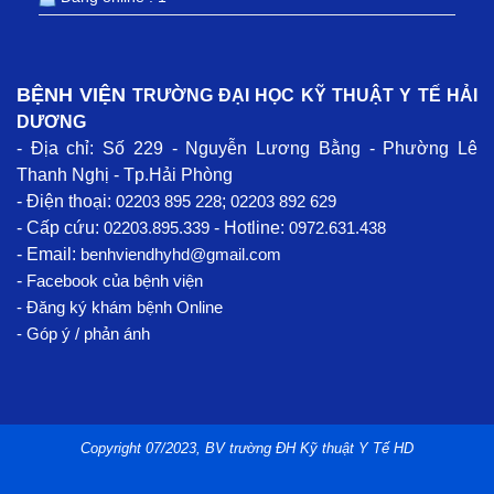
BỆNH VIỆN
TRƯỜNG ĐẠI HỌC KỸ THUẬT Y TẾ HẢI
DƯƠNG
- Địa chỉ: Số 229 - Nguyễn Lương Bằng - Phường Lê
Thanh Nghị - Tp.Hải Phòng
- Điện thoại:
02203 895 228
;
02203 892 629
- Cấp cứu:
02203.895.339
- Hotline:
0972.631.438
- Email:
benhviendhyhd@gmail.com
-
Facebook
của bệnh viện
- Đăng ký khám bệnh Online
- Góp ý / phản ánh
Copyright 07/2023, BV trường ĐH Kỹ thuật Y Tế HD