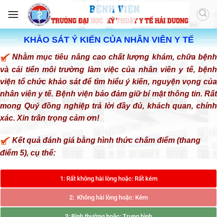
KHẢO SÁT Ý KIẾN CỦA NHÂN VIÊN Y TẾ
Nhằm mục tiêu nâng cao chất lượng khám, chữa bệnh
và cải tiến môi trường làm việc của nhân viên y tế, bệnh
viện tổ chức khảo sát để tìm hiểu ý kiến, nguyện vọng của
nhân viên y tế. Bệnh viện bảo đảm giữ bí mật thông tin. Rất
mong Quý đồng nghiệp trả lời đầy đủ, khách quan, chính
xác. Xin trân trọng cảm ơn!
Kết quả đánh giá bằng hình thức chấm điểm (thang
điểm 5), cụ thể:
1: Rất không hài lòng hoặc: Rất kém
2: Không hài lòng hoặc: Kém
3: Bình thường hoặc: Trung bình