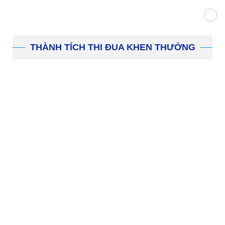
THÀNH TÍCH THI ĐUA KHEN THƯỞNG
Danh hiệu tập thể
– Tập thể Bệnh viện: Bằng khen của Thủ tướng chính
phủ: năm 2009
– Tập thể Bệnh viện: Bằng khen của Bộ trưởng Bộ Y tế:
năm 2003, 2004, 2005, 2008, 2010, 2012, 2016, 2021).
– Tập thể Bệnh viện đạt danh hiệu Tập thể Lao động
xuất sắc: năm 2018; 2022.
– Phòng Hành chính tổ chức: Bằng khen của UBND
tỉnh Hải Dương năm 2021; Bằng khen của Bộ trưởng