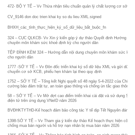
472- BỘ Y TẾ – Vv Thừa nhận tiêu chuẩn quản lý chất lượng cơ sở KB
CV_9146 don doc trien khai ky so du lieu XML.signed
BHXH_các_tỉnh_thực_hiện_ký_số_dữ_liệu_bắt_buộc_fn
324 – CỤC QLKCB- Vv Xin ý kiến góp ý dự thảo Quyết định Hướng dẫn 
chuyên môn khám sức khoẻ định kỳ cho người dân
TỆP ĐÍNH KÈM 324 – Hướng dẫn nội dung chuyên môn khám sức khỏe 
cho người dân
1777 -SỞ Y TẾ – Vv Đôn đốc triển khai ký số dữ liệu XML và gửi dữ liệ
chuyển cơ sở KCB, phiếu hẹn khám lại theo quy định
1752 – SỞ Y TẾ – Tổng kết Nghị quyết số 48 ngày 5-4-2022 của Chính 
cường bảo đảm trật tự, an toàn giao thông và chống ùn tắc giao thông
58 – SỞ Y TẾ – Vv Mở đợt cao điểm triển khai cài đặt và sử dụng Sổ 
điện tử trên ứng dụng VNeID năm 2026
BVĐHKTYTHD-Kế hoạch đảm bảo công tác Y tế dịp Tết Nguyên đán 20
1398-SỞ Y TẾ – Vv Tham gia ý kiến dự thảo Kế hoạch thực hiện công t
chống mua bán người và hỗ trợ nạn nhân bị mua bán năm 2026