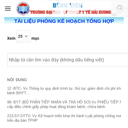
TÀI LIỆU PHÒNG KẾ HOẠCH TỔNG HỢP
Xem
mục
NỘI DUNG
NỘI DUNG
12 -BTC- Vv Thông tư quy định trình tự, thủ tục giám định chi phí khms
bệnh BHYT…
99- BYT (BỘ PHẬN TIẾP NHẬN VÀ TRẢ HỒ SƠ) Vv PHIẾU TIẾP NHẬ
cấp điều chỉnh giấy phép hoạt động khám bệnh, chữa bệnh
213-SY-SYTV- Vv Kế hoạch triển khai thi hành Luật phòng chống ma tu
trên địa bàn TPHP