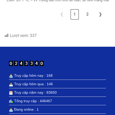
1366- SỞ Y TẾ – Vv Thông báo tình hình an toàn, an ninh mạng tháng 1
❮
1
2
❯
Lượt xem:
337
Truy cập hôm nay : 168
Truy cập hôm qua : 146
Truy cập năm nay : 83650
Tổng truy cập : 446467
Đang online : 1