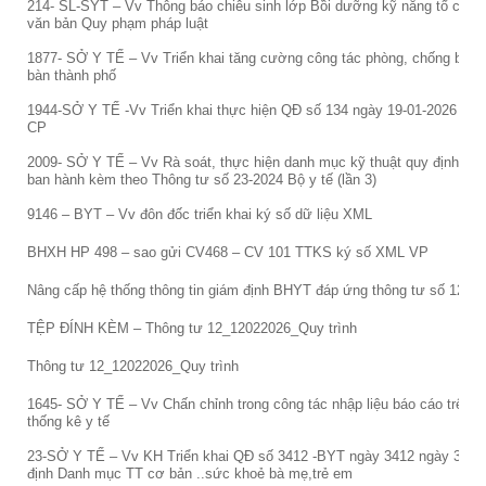
214- SL-SYT – Vv Thông báo chiêu sinh lớp Bồi dưỡng kỹ năng tổ chức 
văn bản Quy phạm pháp luật
1877- SỞ Y TẾ – Vv Triển khai tăng cường công tác phòng, chống bệnh l
bàn thành phố
1944-SỞ Y TẾ -Vv Triển khai thực hiện QĐ số 134 ngày 19-01-2026 củ
CP
2009- SỞ Y TẾ – Vv Rà soát, thực hiện danh mục kỹ thuật quy định tại 
ban hành kèm theo Thông tư số 23-2024 Bộ y tế (lần 3)
9146 – BYT – Vv đôn đốc triển khai ký số dữ liệu XML
BHXH HP 498 – sao gửi CV468 – CV 101 TTKS ký số XML VP
Nâng cấp hệ thống thông tin giám định BHYT đáp ứng thông tư số 122
TỆP ĐÍNH KÈM – Thông tư 12_12022026_Quy trình
Thông tư 12_12022026_Quy trình
1645- SỞ Y TẾ – Vv Chấn chỉnh trong công tác nhập liệu báo cáo trên
thống kê y tế
23-SỞ Y TẾ – Vv KH Triển khai QĐ số 3412 -BYT ngày 3412 ngày 3-11
định Danh mục TT cơ bản ..sức khoẻ bà mẹ,trẻ em