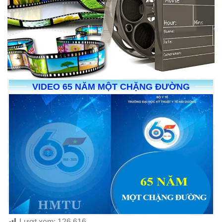
VIDEO 65 NĂM MỘT CHẶNG ĐƯỜNG
Lượt xem:
126.616