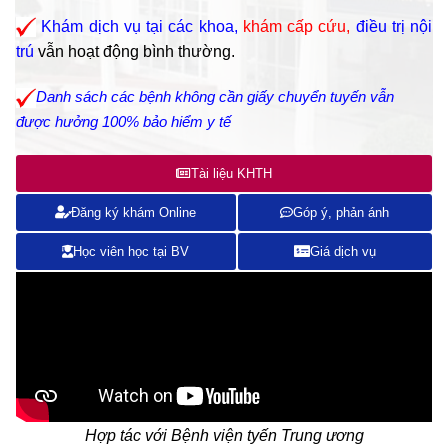
Khám dịch vụ tại các khoa,
khám cấp cứu,
điều trị nội
trú
vẫn hoạt động bình thường.
Danh sách các bệnh không cần giấy chuyển tuyến vẫn
được hưởng 100% bảo hiểm y tế
Tài liệu KHTH
Đăng ký khám Online
Góp ý, phản ánh
Học viên học tại BV
Giá dịch vụ
Hợp tác với Bệnh viện tyến Trung ương