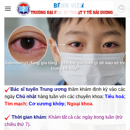
m
có
Adenovirus đang gia tăng – cha mẹ cần làm gì để bảo vệ trẻ
g
trong hè này?
Bác sĩ tuyến Trung ương
thăm khám định kỳ vào các
ngày
Chủ nhật
hàng tuần với các chuyên khoa:
Tiêu hoá;
Tim mạch;
Cơ xương khớp;
Ngoại khoa.
Thời gian khám:
Khám tất cả các ngày trong tuần (trừ
chiều thứ 7)
.