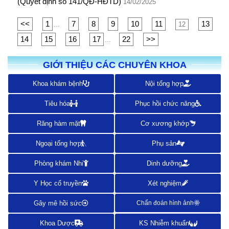
(Quyết định số 141/QĐ-HĐTD)
14/02/2025
<<
1
7
8
9
10
11
13
...
12
14
15
16
17
22
>>
...
GIỚI THIỆU CÁC CHUYÊN KHOA
Khoa khám bệnh
Nội tổng hợp
Tiêu hóa
Phục hồi chức năng
Răng hàm mặt
Cơ xương khớp
Ngoại tổng hợp
Phụ sản
Phòng khám Nhi
Dinh dưỡng
Y Học cổ truyền
Xét nghiệm
Gây mê hồi sức
Chẩn đoán hình ảnh
Khoa Dược
KS Nhiễm khuẩn