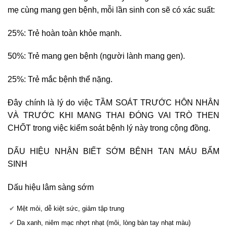
mẹ cùng mang gen bệnh, mỗi lần sinh con sẽ có xác suất:
25%: Trẻ hoàn toàn khỏe mạnh.
50%: Trẻ mang gen bệnh (người lành mang gen).
25%: Trẻ mắc bệnh thể nặng.
Đây chính là lý do việc TẦM SOÁT TRƯỚC HÔN NHÂN
VÀ TRƯỚC KHI MANG THAI ĐÓNG VAI TRÒ THEN
CHỐT trong việc kiểm soát bệnh lý này trong cộng đồng.
DẤU HIỆU NHẬN BIẾT SỚM BỆNH TAN MÁU BẨM
SINH
Dấu hiệu lâm sàng sớm
Mệt mỏi, dễ kiệt sức, giảm tập trung
Da xanh, niêm mạc nhợt nhạt (môi, lòng bàn tay nhạt màu)