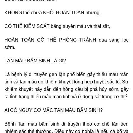
KHÔNG thể chữa KHỎI HOÀN TOÀN nhưng,
CÓ THỂ KIỂM SOÁT bằng truyền máu và thải sắt,
HOÀN TOÀN CÓ THỂ PHÒNG TRÁNH qua sàng lọc
sớm.
TAN MÁU BẨM SINH LÀ GÌ?
Là bệnh lý di truyền gen lặn phổ biến gây thiếu máu mãn
tính và tan máu do khiếm khuyết tổng hợp huyết sắc tố. Sự
khiếm khuyết này dẫn đến hồng cầu bị phá hủy sớm, gây
ra tình trạng thiếu máu mạn tính và ứ đọng sắt trong cơ thể.
AI CÓ NGUY CƠ MẮC TAN MÁU BẨM SINH?
Bệnh Tan máu bẩm sinh di truyền theo cơ chế lặn trên
nhiễm sắc thể thường. Điều này có nghĩa là nếu cả bố và