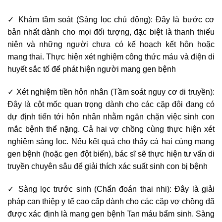
✓ Khám tầm soát (Sàng lọc chủ động): Đây là bước cơ
bản nhất dành cho mọi đối tượng, đặc biệt là thanh thiếu
niên và những người chưa có kế hoạch kết hôn hoặc
mang thai. Thực hiện xét nghiệm công thức máu và điện di
huyết sắc tố để phát hiện người mang gen bệnh
✓ Xét nghiệm tiền hôn nhân (Tầm soát nguy cơ di truyền):
Đây là cột mốc quan trọng dành cho các cặp đôi đang có
dự định tiến tới hôn nhân nhằm ngăn chặn việc sinh con
mắc bệnh thể nặng. Cả hai vợ chồng cùng thực hiện xét
nghiệm sàng lọc. Nếu kết quả cho thấy cả hai cùng mang
gen bệnh (hoặc gen đột biến), bác sĩ sẽ thực hiện tư vấn di
truyền chuyên sâu để giải thích xác suất sinh con bị bệnh
✓ Sàng lọc trước sinh (Chẩn đoán thai nhi): Đây là giải
pháp can thiệp y tế cao cấp dành cho các cặp vợ chồng đã
được xác định là mang gen bệnh Tan máu bẩm sinh. Sàng