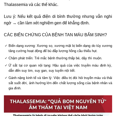
Thalassemia và các thể khác.
Lưu ý: Nếu kết quả điện di bình thường nhưng vẫn nghi
ngờ → cần làm xét nghiệm gen để khẳng định.
CÁC BIẾN CHỨNG CỦA BỆNH TAN MÁU BẨM SINH?
Biến dạng xương: Xương sọ, xương mặt bị biến dạng do tủy xương
tăng cường hoạt động để bù đắp lượng hồng cầu thiếu hụt.
Chậm phát triển: Trẻ mắc bệnh thường thấp bé, dậy thì muộn.
Ứ sắt tại cơ quan nội tạng: Hậu quả của việc truyền máu định kỳ,
dẫn đến suy tim, suy gan, suy tuyến nội tiết.
Gánh nặng kinh tế và tâm lý: Việc điều trị đòi hỏi truyền máu và thải
sắt suốt đời, ảnh hưởng lớn đến chất lượng sống của bệnh nhân và
gia đình.