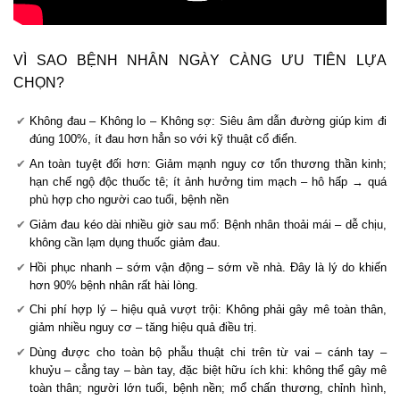
VÌ SAO BỆNH NHÂN NGÀY CÀNG ƯU TIÊN LỰA
CHỌN?
Không đau – Không lo – Không sợ: Siêu âm dẫn đường giúp kim đi
đúng 100%, ít đau hơn hẳn so với kỹ thuật cổ điển.
An toàn tuyệt đối hơn: Giảm mạnh nguy cơ tổn thương thần kinh;
hạn chế ngộ độc thuốc tê; ít ảnh hưởng tim mạch – hô hấp → quá
phù hợp cho người cao tuổi, bệnh nền
Giảm đau kéo dài nhiều giờ sau mổ: Bệnh nhân thoải mái – dễ chịu,
không cần lạm dụng thuốc giảm đau.
Hồi phục nhanh – sớm vận động – sớm về nhà. Đây là lý do khiến
hơn 90% bệnh nhân rất hài lòng.
Chi phí hợp lý – hiệu quả vượt trội: Không phải gây mê toàn thân,
giảm nhiều nguy cơ – tăng hiệu quả điều trị.
Dùng được cho toàn bộ phẫu thuật chi trên từ vai – cánh tay –
khuỷu – cẳng tay – bàn tay, đặc biệt hữu ích khi: không thể gây mê
toàn thân; người lớn tuổi, bệnh nền; mổ chấn thương, chỉnh hình,