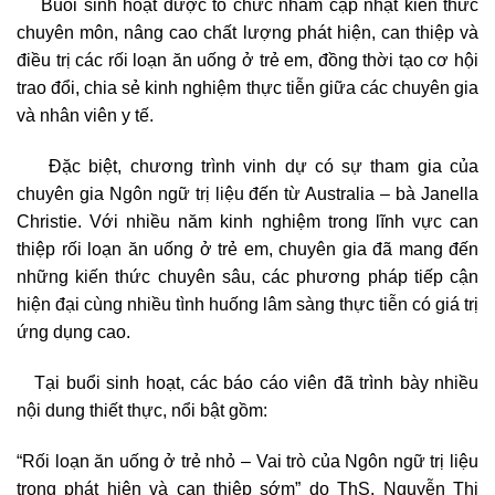
Buổi sinh hoạt được tổ chức nhằm cập nhật kiến thức
chuyên môn, nâng cao chất lượng phát hiện, can thiệp và
điều trị các rối loạn ăn uống ở trẻ em, đồng thời tạo cơ hội
trao đổi, chia sẻ kinh nghiệm thực tiễn giữa các chuyên gia
và nhân viên y tế.
Đặc biệt, chương trình vinh dự có sự tham gia của
chuyên gia Ngôn ngữ trị liệu đến từ Australia – bà Janella
Christie. Với nhiều năm kinh nghiệm trong lĩnh vực can
thiệp rối loạn ăn uống ở trẻ em, chuyên gia đã mang đến
những kiến thức chuyên sâu, các phương pháp tiếp cận
hiện đại cùng nhiều tình huống lâm sàng thực tiễn có giá trị
ứng dụng cao.
Tại buổi sinh hoạt, các báo cáo viên đã trình bày nhiều
nội dung thiết thực, nổi bật gồm:
“Rối loạn ăn uống ở trẻ nhỏ – Vai trò của Ngôn ngữ trị liệu
trong phát hiện và can thiệp sớm” do ThS. Nguyễn Thị