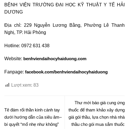
BỆNH VIỆN TRƯỜNG ĐẠI HỌC KỸ THUẬT Y TẾ HẢI
DƯƠNG
Địa chỉ: 229 Nguyễn Lương Bằng, Phường Lê Thanh
Nghị, TP. Hải Phòng
Hotline: 0972 631 438
Website:
benhviendaihocyhaiduong.com
Fanpage:
facebook.com/benhviendaihocyhaiduong
Lượt xem:
83
Thư mới báo giá cung ứng
Tê đám rối thần kinh cánh tay
thuốc để tham khảo xây dựng
dưới hướng dẫn của siêu âm–
giá gói thầu, lựa chọn nhà nhà
bí quyết “mổ nhẹ như không”
thầu cho gói mua sắm thuốc