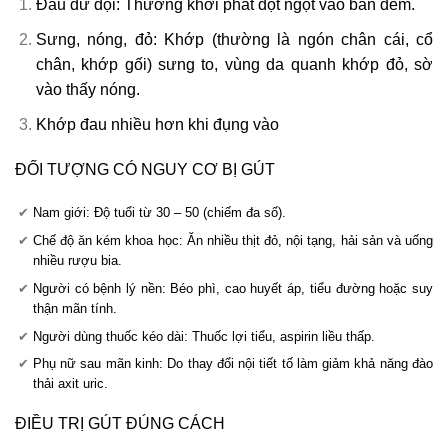
Đau dữ dội: Thường khởi phát đột ngột vào ban đêm.
Sưng, nóng, đỏ: Khớp (thường là ngón chân cái, cổ
chân, khớp gối) sưng to, vùng da quanh khớp đỏ, sờ
vào thấy nóng.
Khớp đau nhiều hơn khi đụng vào
ĐỐI TƯỢNG CÓ NGUY CƠ BỊ GÚT
Nam giới: Độ tuổi từ 30 – 50 (chiếm đa số).
Chế độ ăn kém khoa học: Ăn nhiều thịt đỏ, nội tạng, hải sản và uống
nhiều rượu bia.
Người có bệnh lý nền: Béo phì, cao huyết áp, tiểu đường hoặc suy
thận mãn tính.
Người dùng thuốc kéo dài: Thuốc lợi tiểu, aspirin liều thấp.
Phụ nữ sau mãn kinh: Do thay đổi nội tiết tố làm giảm khả năng đào
thải axit uric.
ĐIỀU TRỊ GÚT ĐÚNG CÁCH