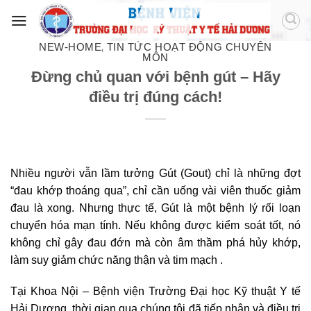
NEW-HOME
TIN TỨC HOẠT ĐỘNG CHUYÊN
,
MÔN
Đừng chủ quan với bệnh gút – Hãy
điều trị đúng cách!
Nhiều người vẫn lầm tưởng Gút (Gout) chỉ là những đợt
“đau khớp thoáng qua”, chỉ cần uống vài viên thuốc giảm
đau là xong. Nhưng thực tế, Gút là một bệnh lý rối loạn
chuyển hóa mạn tính. Nếu không được kiểm soát tốt, nó
không chỉ gây đau đớn mà còn âm thầm phá hủy khớp,
làm suy giảm chức năng thận và tim mạch .
Tại Khoa Nội – Bệnh viện Trường Đại học Kỹ thuật Y tế
Hải Dương, thời gian qua chúng tôi đã tiếp nhận và điều trị