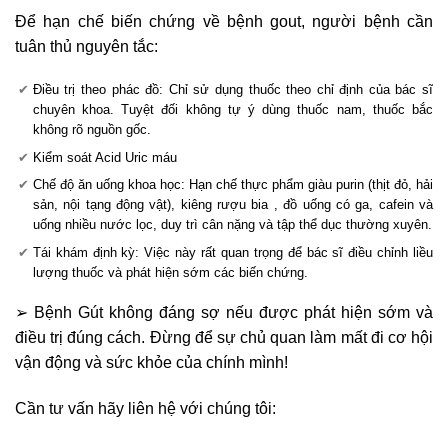
Để hạn chế biến chứng về bệnh gout, người bệnh cần
tuân thủ nguyên tắc:
Điều trị theo phác đồ: Chỉ sử dụng thuốc theo chỉ định của bác sĩ
chuyên khoa. Tuyệt đối không tự ý dùng thuốc nam, thuốc bắc
không rõ nguồn gốc.
Kiểm soát Acid Uric máu
Chế độ ăn uống khoa học: Hạn chế thực phẩm giàu purin (thịt đỏ, hải
sản, nội tạng động vật), kiêng rượu bia , đồ uống có ga, cafein và
uống nhiều nước lọc, duy trì cân nặng và tập thể dục thường xuyên.
Tái khám định kỳ: Việc này rất quan trọng để bác sĩ điều chỉnh liều
lượng thuốc và phát hiện sớm các biến chứng.
➢ Bệnh Gút không đáng sợ nếu được phát hiện sớm và
điều trị đúng cách. Đừng để sự chủ quan làm mất đi cơ hội
vận động và sức khỏe của chính mình!
Cần tư vấn hãy liên hệ với chúng tôi: